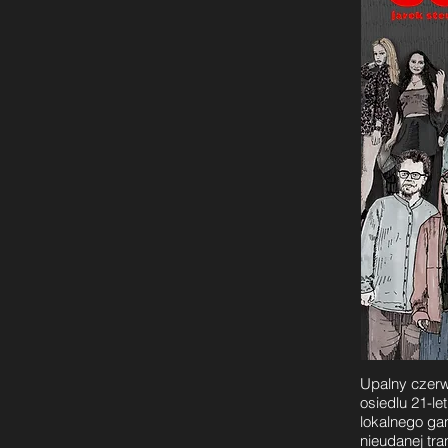
Upalny czerw
osiedlu 21-le
lokalnego gan
nieudanej tra