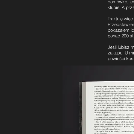
domówkę, jed
klubie. A prz
Traktuję wię
Przedstawiłe
pokazałem ic
ponad 200 st
Jeśli lubisz 
zakupu. U mn
powieści kos