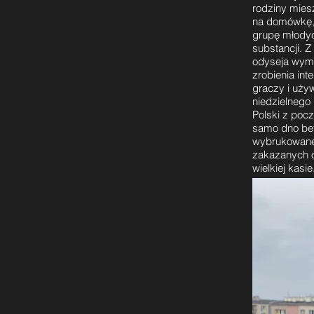
rodziny miesz
na domówkę,
grupę młodyc
substancji. 
odyseja wymy
zrobienia int
graczy i używ
niedzielnego 
Polski z poc
samo dno bet
wybrukowane
zakazanych o
wielkiej kasie