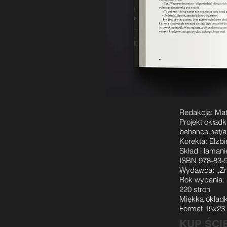
Redakcja: Ma
Projekt okładki 
behance.net/a
Korekta: Elżb
Skład i łamani
ISBN 978-83-
Wydawca: „Zn
Rok wydania:
220 stron
Miękka okład
Format 15x23
KUP ŚCI