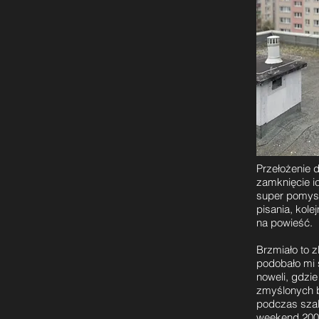
Przełożenie dj
zamknięcie ic
super pomysł
pisania, kole
na powieść.
Brzmiało to z
podobało mi 
noweli, gdzi
zmyślonych b
podczas sza
weekend 200