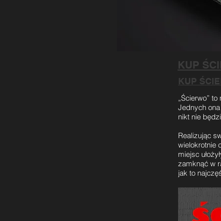
KUP ŚC
KUP ŚCI
„Ścierwo” to
Jednych ona 
nikt nie będz
Realizując s
wielokrotnie 
miejsc ułożył
zamknąć w r
jak to najcz