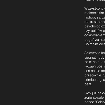
Wszystko to d
małopolskim m
hiphop, są uż
ma tu skompl
psychologicz
czy opisów p
odkrywanie z
pogoń za haj
Bo moim cele
Ścierwo to k
sięgnąć, gdy
za oknem to 
tydzień późn
coś co nie o
przeciwnie. 
uśmiechnę, a 
beat.
Gdy już na d
zorientowałe
ponad "Ścierw